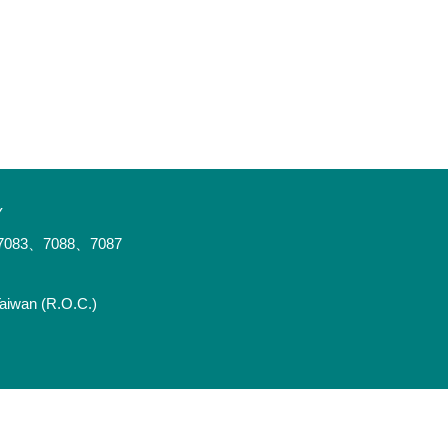
Y
083、7088、7087
Taiwan (R.O.C.)