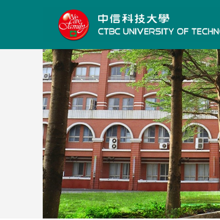
跳
到
主
要
內
容
區