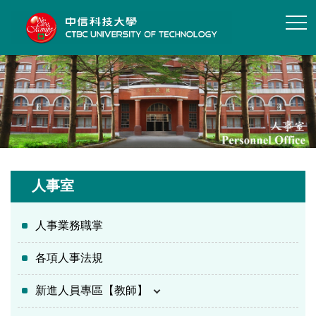
跳
到
主
要
內
容
區
人事室
人事業務職掌
各項人事法規
新進人員專區【教師】