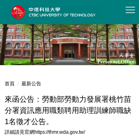
跳
到
主
要
內
容
區
首頁
最新公告
來函公告：勞動部勞動力發展署桃竹苗
分署資訊應用職類聘用助理訓練師職缺
1名徵才公告。
詳細請見官網https://thmr.wda.gov.tw/